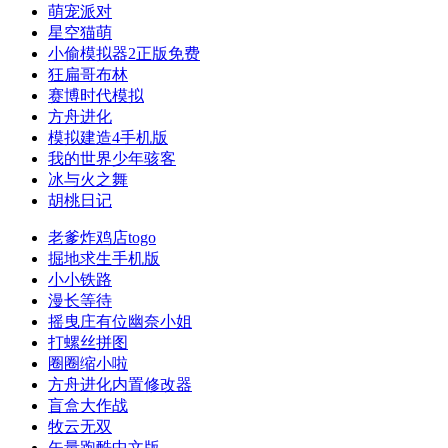
萌宠派对
星空猫萌
小偷模拟器2正版免费
狂扁哥布林
赛博时代模拟
方舟进化
模拟建造4手机版
我的世界少年骇客
冰与火之舞
胡桃日记
老爹炸鸡店togo
掘地求生手机版
小小铁路
漫长等待
摇曳庄有位幽奈小姐
打螺丝拼图
圈圈缩小啦
方舟进化内置修改器
盲盒大作战
牧云无双
矢量跑酷中文版