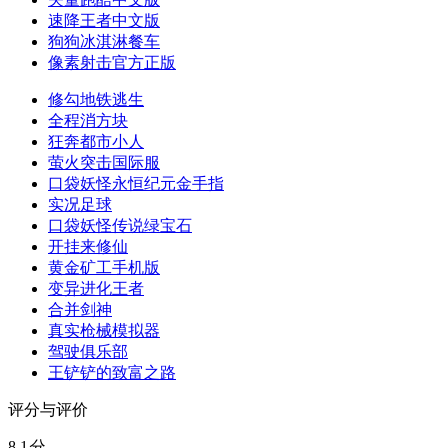
速降王者中文版
狗狗冰淇淋餐车
像素射击官方正版
修勾地铁逃生
全程消方块
狂奔都市小人
萤火突击国际服
口袋妖怪永恒纪元金手指
实况足球
口袋妖怪传说绿宝石
开挂来修仙
黄金矿工手机版
变异进化王者
合并剑神
真实枪械模拟器
驾驶俱乐部
王铲铲的致富之路
评分与评价
8.1
分