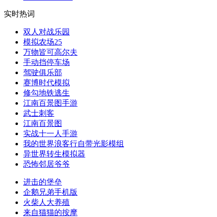
实时热词
双人对战乐园
模拟农场25
万物皆可高尔夫
手动挡停车场
驾驶俱乐部
赛博时代模拟
修勾地铁逃生
江南百景图手游
武士刺客
江南百景图
实战十一人手游
我的世界浪客行自带光影模组
异世界转生模拟器
恐怖邻居爷爷
进击的堡垒
企鹅兄弟手机版
火柴人大养殖
来自猫猫的按摩