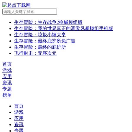
生存冒险
：生存战争2枪械模组版
生存冒险
：我的世界真正的凋零风暴模组手机版
生存冒险
：垃圾小镇大亨
生存冒险
：最终庇护所免广告
生存冒险
：最终的庇护所
飞行射击
：无序次元
首页
游戏
应用
资讯
专题
榜单
首页
游戏
应用
资讯
专题