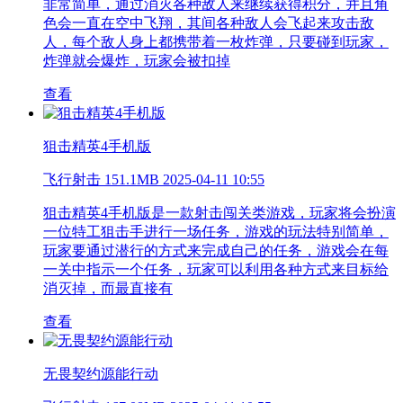
非常简单，通过消灭各种敌人来继续获得积分，并且角
色会一直在空中飞翔，其间各种敌人会飞起来攻击敌
人，每个敌人身上都携带着一枚炸弹，只要碰到玩家，
炸弹就会爆炸，玩家会被扣掉
查看
狙击精英4手机版
飞行射击
151.1MB
2025-04-11 10:55
狙击精英4手机版是一款射击闯关类游戏，玩家将会扮演
一位特工狙击手进行一场任务，游戏的玩法特别简单，
玩家要通过潜行的方式来完成自己的任务，游戏会在每
一关中指示一个任务，玩家可以利用各种方式来目标给
消灭掉，而最直接有
查看
无畏契约源能行动