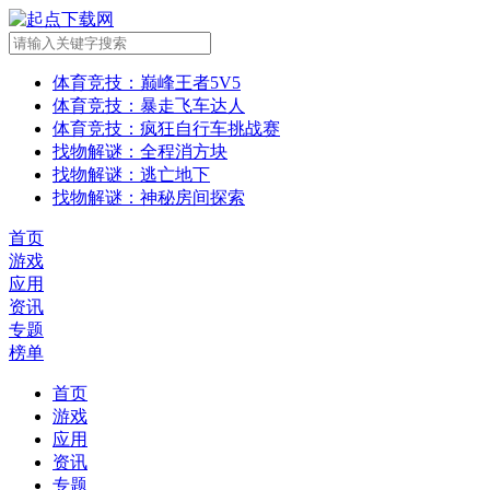
体育竞技
：巅峰王者5V5
体育竞技
：暴走飞车达人
体育竞技
：疯狂自行车挑战赛
找物解谜
：全程消方块
找物解谜
：逃亡地下
找物解谜
：神秘房间探索
首页
游戏
应用
资讯
专题
榜单
首页
游戏
应用
资讯
专题