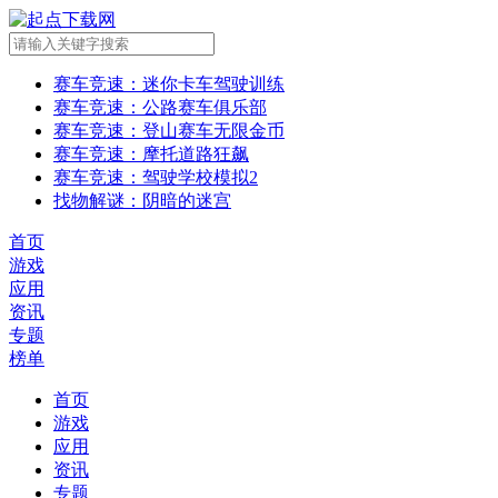
赛车竞速
：迷你卡车驾驶训练
赛车竞速
：公路赛车俱乐部
赛车竞速
：登山赛车无限金币
赛车竞速
：摩托道路狂飙
赛车竞速
：驾驶学校模拟2
找物解谜
：阴暗的迷宫
首页
游戏
应用
资讯
专题
榜单
首页
游戏
应用
资讯
专题