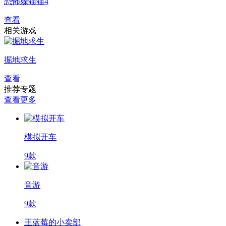
恐怖躲猫猫4
查看
相关游戏
掘地求生
查看
推荐专题
查看更多
模拟开车
9款
音游
9款
王蓝莓的小卖部