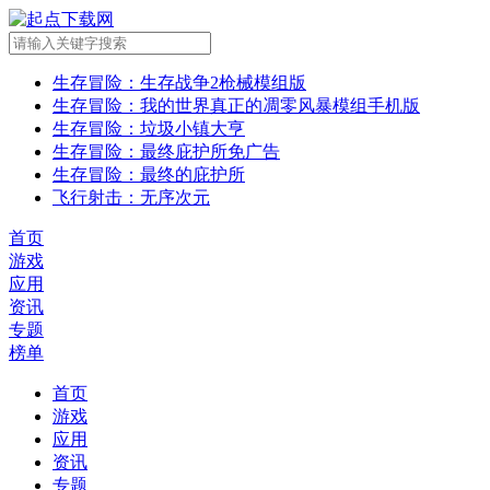
生存冒险
：生存战争2枪械模组版
生存冒险
：我的世界真正的凋零风暴模组手机版
生存冒险
：垃圾小镇大亨
生存冒险
：最终庇护所免广告
生存冒险
：最终的庇护所
飞行射击
：无序次元
首页
游戏
应用
资讯
专题
榜单
首页
游戏
应用
资讯
专题