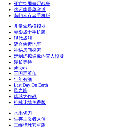
死亡突围僵尸战争
这还能是华容道
岛屿幸存者手机版
儿童农场模拟器
赤影战士手机版
现代战舰
缝合像素地牢
神秘房间探索
定制虚拟偶像内置人设版
漫长等待
phigros
三国群英传
年年有渔
Last Day On Earth
风之峰
球球大作战
机械迷城免费版
水果切刀
生存主义者入侵
三维弹球安卓版