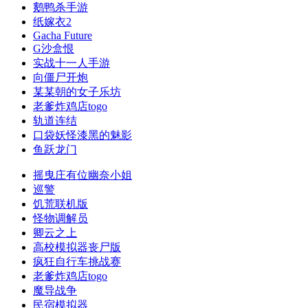
鹅鸭杀手游
纸嫁衣2
Gacha Future
G沙盒恨
实战十一人手游
向僵尸开炮
某某朝的女子乐坊
老爹炸鸡店togo
轨道连结
口袋妖怪漆黑的魅影
鱼跃龙门
摇曳庄有位幽奈小姐
巡警
饥荒联机版
怪物调解员
卿云之上
高校模拟器丧尸版
疯狂自行车挑战赛
老爹炸鸡店togo
魔导战争
民宿模拟器