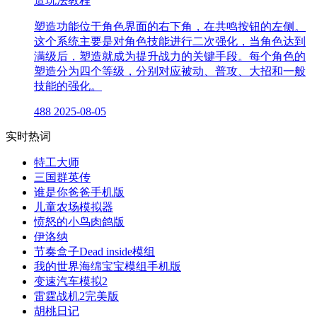
塑造功能位于角色界面的右下角，在共鸣按钮的左侧。
这个系统主要是对角色技能进行二次强化，当角色达到
满级后，塑造就成为提升战力的关键手段。每个角色的
塑造分为四个等级，分别对应被动、普攻、大招和一般
技能的强化。
488
2025-08-05
实时热词
特工大师
三国群英传
谁是你爸爸手机版
儿童农场模拟器
愤怒的小鸟肉鸽版
伊洛纳
节奏盒子Dead inside模组
我的世界海绵宝宝模组手机版
变速汽车模拟2
雷霆战机2完美版
胡桃日记