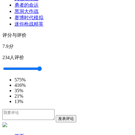
勇者的命运
黑洞大作战
赛博时代模拟
迷你枪战精英
评分与评价
7.9
分
234人评价
5
75%
4
16%
3
5%
2
1%
1
3%
发表评论