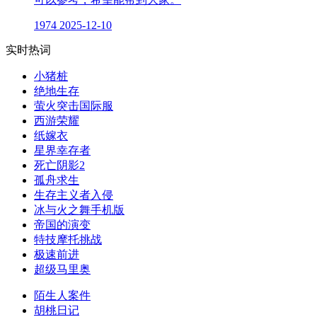
1974
2025-12-10
实时热词
小猪桩
绝地生存
萤火突击国际服
西游荣耀
纸嫁衣
星界幸存者
死亡阴影2
孤舟求生
生存主义者入侵
冰与火之舞手机版
帝国的演变
特技摩托挑战
极速前进
超级马里奥
陌生人案件
胡桃日记