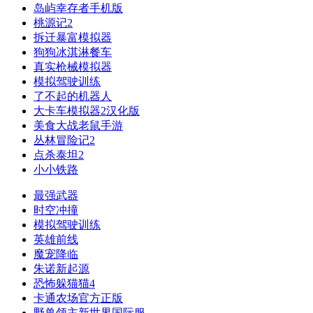
岛屿幸存者手机版
桃源记2
拆迁暴富模拟器
狗狗冰淇淋餐车
真实枪械模拟器
模拟驾驶训练
了不起的机器人
大卡车模拟器2汉化版
美食大战老鼠手游
丛林冒险记2
点杀泰坦2
小小铁路
最强武器
时空冲撞
模拟驾驶训练
英雄前线
魔宠降临
朱诺新起源
恐怖躲猫猫4
卡通农场官方正版
野兽领主新世界国际服