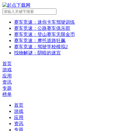
赛车竞速
：迷你卡车驾驶训练
赛车竞速
：公路赛车俱乐部
赛车竞速
：登山赛车无限金币
赛车竞速
：摩托道路狂飙
赛车竞速
：驾驶学校模拟2
找物解谜
：阴暗的迷宫
首页
游戏
应用
资讯
专题
榜单
首页
游戏
应用
资讯
专题