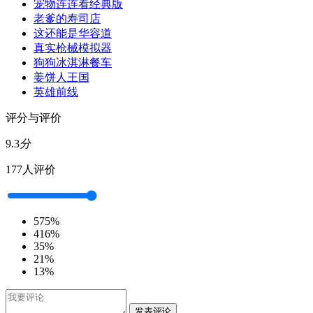
宠物连连看经典版
老爹的寿司店
这还能是华容道
真实枪械模拟器
狗狗冰淇淋餐车
姜饼人王国
英雄前线
评分与评价
9.3
分
177人评价
5
75%
4
16%
3
5%
2
1%
1
3%
发表评论