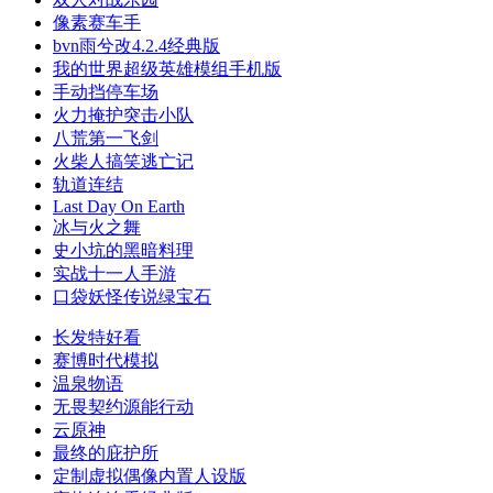
像素赛车手
bvn雨兮改4.2.4经典版
我的世界超级英雄模组手机版
手动挡停车场
火力掩护突击小队
八荒第一飞剑
火柴人搞笑逃亡记
轨道连结
Last Day On Earth
冰与火之舞
史小坑的黑暗料理
实战十一人手游
口袋妖怪传说绿宝石
长发特好看
赛博时代模拟
温泉物语
无畏契约源能行动
云原神
最终的庇护所
定制虚拟偶像内置人设版