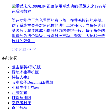
塑造功能位于角色界面的右下角，在共鸣按钮的左侧。
这个系统主要是对角色技能进行二次强化，当角色达到
满级后，塑造就成为提升战力的关键手段。每个角色的
塑造分为四个等级，分别对应被动、普攻、大招和一般
技能的强化。
297
2025-08-05
实时热词
狙击精英4手机版
掘地求生手机版
特技人生3
节奏盒子Dead inside模组
小精灵生存指南
西游荣耀
打螺丝拼图
幸存者村庄
合并剑神