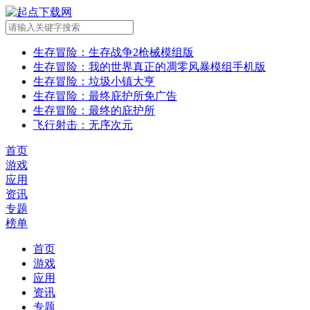
生存冒险
：生存战争2枪械模组版
生存冒险
：我的世界真正的凋零风暴模组手机版
生存冒险
：垃圾小镇大亨
生存冒险
：最终庇护所免广告
生存冒险
：最终的庇护所
飞行射击
：无序次元
首页
游戏
应用
资讯
专题
榜单
首页
游戏
应用
资讯
专题