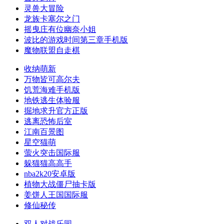
灵兽大冒险
龙族卡塞尔之门
摇曳庄有位幽奈小姐
波比的游戏时间第三章手机版
魔物联盟自走棋
收纳萌新
万物皆可高尔夫
饥荒海难手机版
地铁逃生体验服
掘地求升官方正版
逃离恐怖后室
江南百景图
星空猫萌
萤火突击国际服
躲猫猫高高手
nba2k20安卓版
植物大战僵尸抽卡版
姜饼人王国国际服
修仙秘传
双人对战乐园