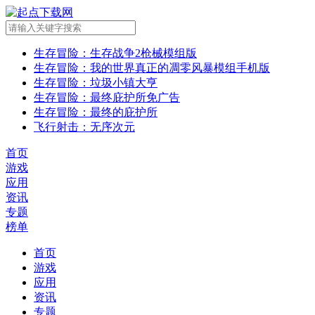
生存冒险
：生存战争2枪械模组版
生存冒险
：我的世界真正的凋零风暴模组手机版
生存冒险
：垃圾小镇大亨
生存冒险
：最终庇护所免广告
生存冒险
：最终的庇护所
飞行射击
：无序次元
首页
游戏
应用
资讯
专题
榜单
首页
游戏
应用
资讯
专题