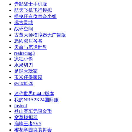
赤影战士手机版
航天飞机飞行模拟
摇曳庄有位幽奈小姐
远古灵域
战环空间
古董大师模拟器无广告版
恐怖邻居爷爷
天命与厄运世界
realracing3
疯狂小偷
水果切刀
足球大玩家
玉米仔保家园
switch520
迷你世界0.44.2版本
我的NBA2K24国际服
fpstool
登山赛车无限金币
窝草模拟器
巅峰王者5V5
樱花学园换装舞会