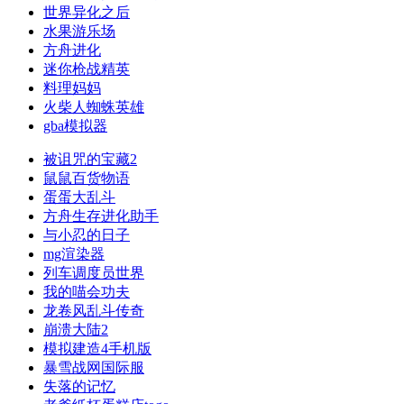
世界异化之后
水果游乐场
方舟进化
迷你枪战精英
料理妈妈
火柴人蜘蛛英雄
gba模拟器
被诅咒的宝藏2
鼠鼠百货物语
蛋蛋大乱斗
方舟生存进化助手
与小忍的日子
mg渲染器
列车调度员世界
我的喵会功夫
龙卷风乱斗传奇
崩溃大陆2
模拟建造4手机版
暴雪战网国际服
失落的记忆