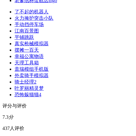
老爹纸杯蛋糕店togo
了不起的机器人
火力掩护突击小队
手动挡停车场
江南百景图
平铺跳跃
真实枪械模拟器
摆摊一百天
幸福公寓物语
天理工具箱
盖瑞模组手机版
外卖骑手模拟器
骑士经理2
叶罗丽精灵梦
恐怖躲猫猫4
评分与评价
7.3
分
437人评价