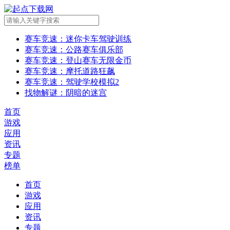
赛车竞速
：迷你卡车驾驶训练
赛车竞速
：公路赛车俱乐部
赛车竞速
：登山赛车无限金币
赛车竞速
：摩托道路狂飙
赛车竞速
：驾驶学校模拟2
找物解谜
：阴暗的迷宫
首页
游戏
应用
资讯
专题
榜单
首页
游戏
应用
资讯
专题