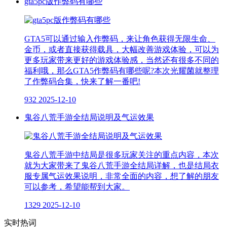
gta5pc版作弊码有哪些
GTA5可以通过输入作弊码，来让角色获得无限生命、
金币，或者直接获得载具，大幅改善游戏体验，可以为
更多玩家带来更好的游戏体验感，当然还有很多不同的
福利哦，那么GTA5作弊码有哪些呢?本次光耀菌就整理
了作弊码合集，快来了解一番吧!
932
2025-12-10
鬼谷八荒手游全结局说明及气运效果
鬼谷八荒手游中结局是很多玩家关注的重点内容，本次
就为大家带来了鬼谷八荒手游全结局详解，也是结局衣
服专属气运效果说明，非常全面的内容，想了解的朋友
可以参考，希望能帮到大家。
1329
2025-12-10
实时热词