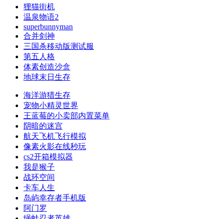
狸猫街机
温泉物语2
superbunnyman
合并剑神
三国杀移动版测试服
第五人格
体素创造沙盒
地球末日生存
海洋游猎生存
宠物小精灵世界
王蓝莓的小卖部内置菜单
阴暗的迷宫
航天飞机飞行模拟
像素火影在线秒玩
cs2开箱模拟器
我是猴子
战环空间
卡车人生
岛屿幸存者手机版
阿门罗
绳蛙忍者英雄