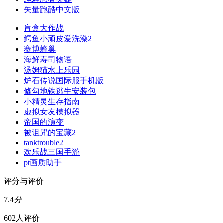
矢量跑酷中文版
盲盒大作战
鳄鱼小顽皮爱洗澡2
赛博蜂巢
海鲜寿司物语
汤姆猫水上乐园
炉石传说国际服手机版
修勾地铁逃生安装包
小精灵生存指南
虚拟女友模拟器
帝国的演变
被诅咒的宝藏2
tanktrouble2
欢乐战三国手游
pt画质助手
评分与评价
7.4
分
602人评价