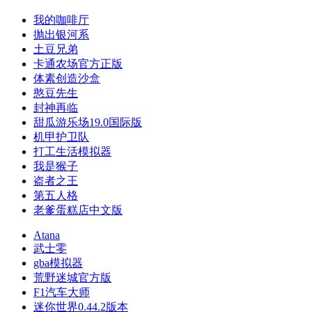
我的咖啡厅
抛出银河系
土豆兄弟
卡通农场官方正版
体素创造沙盒
憨豆先生
封神再临
甜瓜游乐场19.0国际版
机甲护卫队
打工生活模拟器
我是猴子
盗者之王
第五人格
老爹蛋糕店中文版
Atana
武士零
gba模拟器
荒野迷城官方版
F1汽车大师
迷你世界0.44.2版本