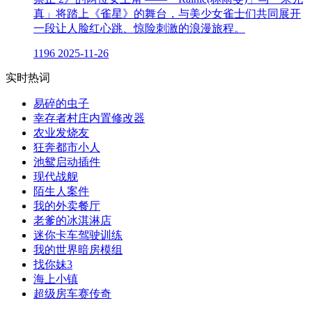
真」将踏上《雀星》的舞台，与美少女雀士们共同展开
一段让人脸红心跳、惊险刺激的浪漫旅程。
1196
2025-11-26
实时热词
易碎的虫子
幸存者村庄内置修改器
农业发烧友
狂奔都市小人
池鸳启动插件
现代战舰
陌生人案件
我的外卖餐厅
老爹的冰淇淋店
迷你卡车驾驶训练
我的世界暗房模组
找你妹3
海上小镇
超级房车赛传奇