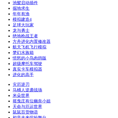
池鸳启动插件
掘地求生
年年有渔
模拟建造4
足球大玩家
龙与勇士
绝地枪战王者
方舟进化内置修改器
航天飞机飞行模拟
梦幻水族箱
愤怒的小鸟肉鸽版
超级摩托车驾驶
真实卡车模拟器
进化的高手
灾厄逆刃
马桶人逆袭战场
米朵世界
摇曳庄有位幽奈小姐
天命与厄运世界
鼠鼠百货物语
初音未来缤纷舞台