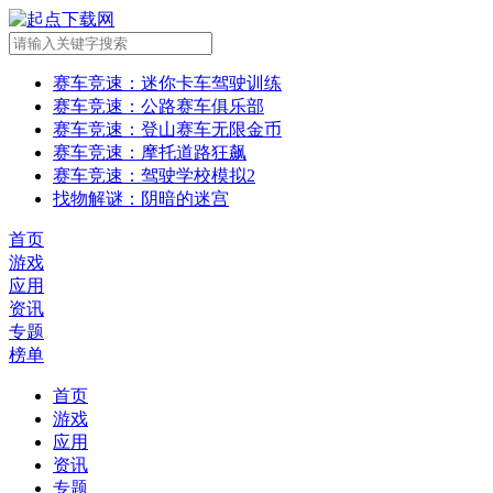
赛车竞速
：迷你卡车驾驶训练
赛车竞速
：公路赛车俱乐部
赛车竞速
：登山赛车无限金币
赛车竞速
：摩托道路狂飙
赛车竞速
：驾驶学校模拟2
找物解谜
：阴暗的迷宫
首页
游戏
应用
资讯
专题
榜单
首页
游戏
应用
资讯
专题