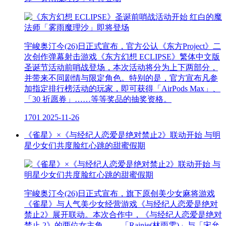
宇峻奥汀今(26)日正式宣布，官方公认《东方Project》二
次创作弹幕射击游戏《东方幻想 ECLIPSE》繁体中文版
圣诞节活动前哨战登场，本次活动将分为上下两部分，
并带来不同剧情与限定角色。特别的是，官方宣布凡参
加指定排行榜活动的玩家，即可获得「AirPods Max」、
「30 祈愿券」……等等奖品的抽奖资格。
1701
2025-11-26
《雀星》×《与经纪人恋爱是绝对禁止2》联动开始 与明
星少女们共度脸红心跳的甜蜜假期
宇峻奥汀今(26)日正式宣布，旗下原创美少女麻将游戏
《雀星》与人气美少女经营游戏《与经纪人恋爱是绝对
禁止2》展开联动。本次合作中，《与经纪人恋爱是绝对
禁止 2》的两位女主角 ——「Rainie(林雨雯)」与「宋允