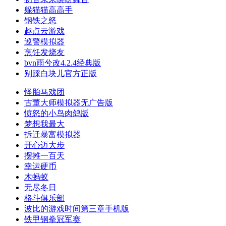
躲猫猫高高手
钢铁之怒
趣点云游戏
巡警模拟器
烹饪发烧友
bvn雨兮改4.2.4经典版
别踩白块儿官方正版
怪胎马戏团
古董大师模拟器无广告版
愤怒的小鸟肉鸽版
梦想我最大
拆迁暴富模拟器
开心迈大步
摆摊一百天
幸运硬币
木蚂蚁
无尽冬日
格斗俱乐部
波比的游戏时间第三章手机版
铁甲钢拳冠军赛