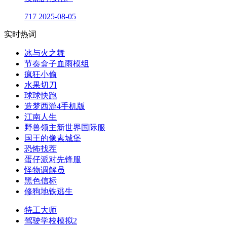
717
2025-08-05
实时热词
冰与火之舞
节奏盒子血雨模组
疯狂小偷
水果切刀
球球快跑
造梦西游4手机版
江南人生
野兽领主新世界国际服
国王的像素城堡
恐怖找茬
蛋仔派对先锋服
怪物调解员
黑色信标
修狗地铁逃生
特工大师
驾驶学校模拟2