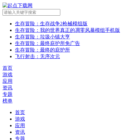
生存冒险
：生存战争2枪械模组版
生存冒险
：我的世界真正的凋零风暴模组手机版
生存冒险
：垃圾小镇大亨
生存冒险
：最终庇护所免广告
生存冒险
：最终的庇护所
飞行射击
：无序次元
首页
游戏
应用
资讯
专题
榜单
首页
游戏
应用
资讯
专题