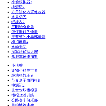
小偷模拟器2
桃源记2
方舟进化内置修改器
水果切刀
纸嫁衣2
三明治叠叠乐
蛋仔派对先锋服
王蓝莓的小卖部最新
模拟建造4
永劫无间
探案法侦探大赛
孤胆车神维加斯
小猪桩
宠物小精灵世界
绝地枪战王者
节奏盒子血雨模组
桃源记2
儿童农场模拟器
模拟驾驶训练
公路赛车俱乐部
修狗地铁逃生