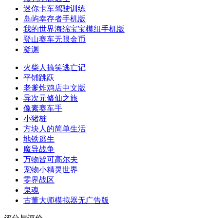
迷你卡车驾驶训练
岛屿幸存者手机版
我的世界海绵宝宝模组手机版
登山赛车无限金币
凝渊
火柴人搞笑逃亡记
平铺跳跃
老爹炸鸡店中文版
异次元修仙之旅
像素赛车手
小猪桩
方块人的简单生活
地铁逃生
魔导战争
万物皆可高尔夫
宠物小精灵世界
零界战区
鬼魂
古董大师模拟器无广告版