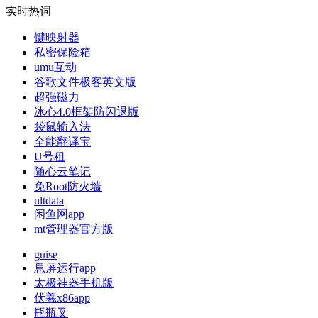
实时热词
键映射器
私密保险箱
umu互动
谷歌文件极客英文版
超强磁力
冰心4.0框架防闪退版
袋鼠输入法
全能翻译宝
U号租
随心云笔记
免Root防火墙
ultdata
闲鱼网app
mt管理器官方版
guise
息屏运行app
太极神器手机版
伏羲x86app
瓶瓶叉