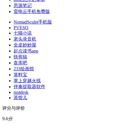
思源笔记
雷电云手机免费版
NomadSculpt手机版
PVESO
七猫小说
老头录音机
全皮妙妙屋
起点读书app
快剪辑
盘库吧
233绘画馆
算料宝
掌上穿越火线
伴奏提取器软件
rustdesk
茶馆儿
评分与评价
9.6
分