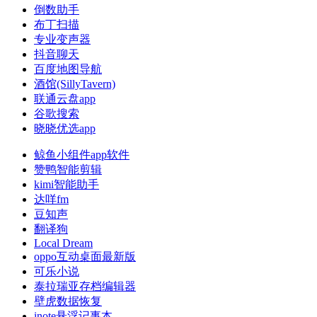
倒数助手
布丁扫描
专业变声器
抖音聊天
百度地图导航
酒馆(SillyTavern)
联通云盘app
谷歌搜索
晓晓优选app
鲸鱼小组件app软件
赞鸭智能剪辑
kimi智能助手
达咩fm
豆知声
翻译狗
Local Dream
oppo互动桌面最新版
可乐小说
泰拉瑞亚存档编辑器
壁虎数据恢复
inote悬浮记事本