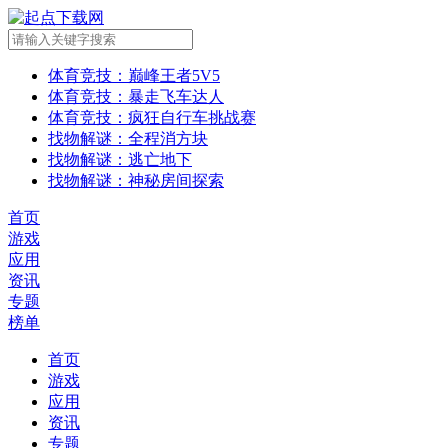
体育竞技
：巅峰王者5V5
体育竞技
：暴走飞车达人
体育竞技
：疯狂自行车挑战赛
找物解谜
：全程消方块
找物解谜
：逃亡地下
找物解谜
：神秘房间探索
首页
游戏
应用
资讯
专题
榜单
首页
游戏
应用
资讯
专题