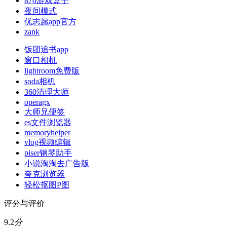
870游戏盒子
夜间模式
优志愿app官方
zank
饭团追书app
窗口相机
lightroom免费版
soda相机
360清理大师
operagx
大师兄便签
es文件浏览器
memoryhelper
vlog视频编辑
piser钢琴助手
小说淘淘去广告版
夸克浏览器
轻松抠图P图
评分与评价
9.2
分