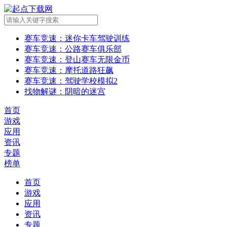
赛车竞速
：迷你卡车驾驶训练
赛车竞速
：公路赛车俱乐部
赛车竞速
：登山赛车无限金币
赛车竞速
：摩托道路狂飙
赛车竞速
：驾驶学校模拟2
找物解谜
：阴暗的迷宫
首页
游戏
应用
资讯
专题
榜单
首页
游戏
应用
资讯
专题