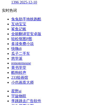
1396
2025-12-10
实时热词
兔兔助手地铁跑酷
互动宝宝
鲨鱼记账
全能翻译官安卓版
轻松抠图P图
多读免费小说
快嗨dj
瓜子二手车
悠学派
remotemouse
青书学堂
酷狗铃声
233绘画馆
小也画质大师
星野ai
宇旋物联
李跳跳去广告软件