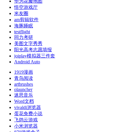
华为花瓣地图
悟空游戏厅
米友圈
am剪辑软件
海豚睡眠
testflight
同力考研
美图文字秀秀
阳光高考志愿填报
joiplay模拟器三件套
Android Auto
1919漫画
青鸟阅读
artbrushes
olauncher
迷思音乐
Word文档
vivaldi浏览器
蛋花免费小说
飞鸽云游戏
小米浏览器