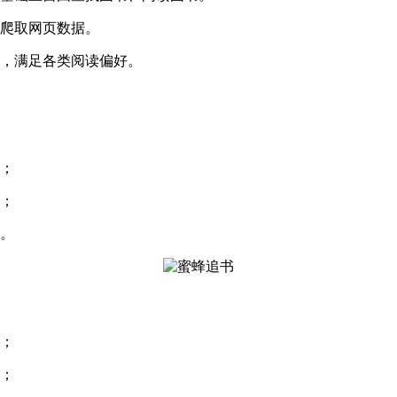
松爬取网页数据。
置，满足各类阅读偏好。
读；
富；
意。
读；
读；