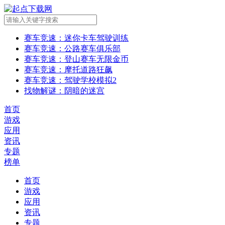
赛车竞速
：迷你卡车驾驶训练
赛车竞速
：公路赛车俱乐部
赛车竞速
：登山赛车无限金币
赛车竞速
：摩托道路狂飙
赛车竞速
：驾驶学校模拟2
找物解谜
：阴暗的迷宫
首页
游戏
应用
资讯
专题
榜单
首页
游戏
应用
资讯
专题