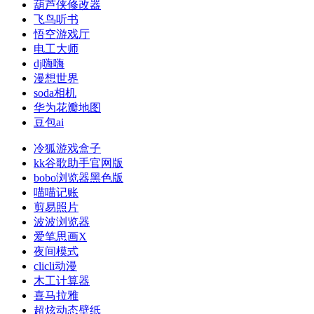
葫芦侠修改器
飞鸟听书
悟空游戏厅
电工大师
dj嗨嗨
漫想世界
soda相机
华为花瓣地图
豆包ai
冷狐游戏盒子
kk谷歌助手官网版
bobo浏览器黑色版
喵喵记账
剪易照片
波波浏览器
爱笔思画X
夜间模式
clicli动漫
木工计算器
喜马拉雅
超炫动态壁纸