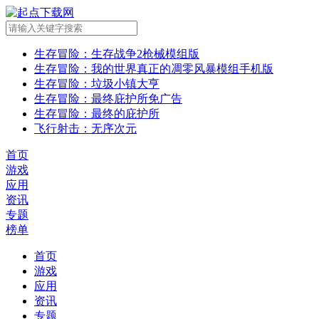
生存冒险
：生存战争2枪械模组版
生存冒险
：我的世界真正的凋零风暴模组手机版
生存冒险
：垃圾小镇大亨
生存冒险
：最终庇护所免广告
生存冒险
：最终的庇护所
飞行射击
：无序次元
首页
游戏
应用
资讯
专题
榜单
首页
游戏
应用
资讯
专题