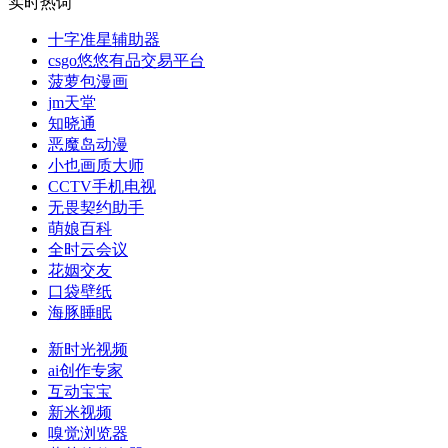
实时热词
十字准星辅助器
csgo悠悠有品交易平台
菠萝包漫画
jm天堂
知晓通
恶魔岛动漫
小也画质大师
CCTV手机电视
无畏契约助手
萌娘百科
全时云会议
花姻交友
口袋壁纸
海豚睡眠
新时光视频
ai创作专家
互动宝宝
新米视频
嗅觉浏览器