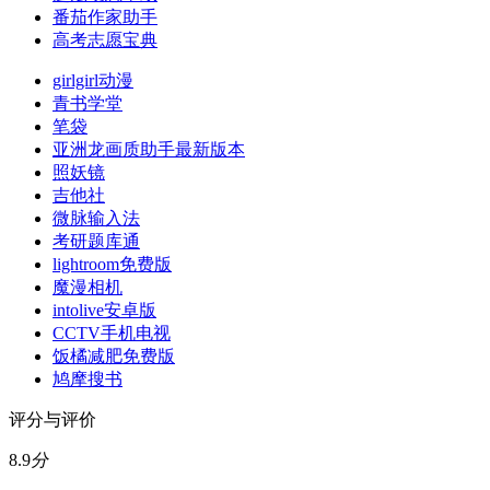
番茄作家助手
高考志愿宝典
girlgirl动漫
青书学堂
笔袋
亚洲龙画质助手最新版本
照妖镜
吉他社
微脉输入法
考研题库通
lightroom免费版
魔漫相机
intolive安卓版
CCTV手机电视
饭橘减肥免费版
鸠摩搜书
评分与评价
8.9
分